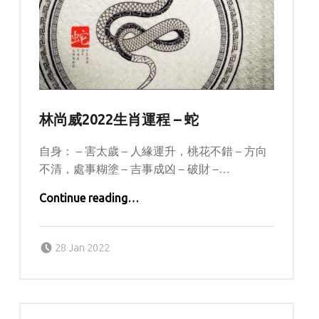
林尚威2022生肖運程 – 蛇
自身： – 害太歲 – 人緣運升，桃花不錯 – 方向
不清，處事糊塗 – 吉事成凶 – 破財 –…
“林尚威2022生肖運程 – 蛇”
Continue reading
…
Posted on:
Written by:
kern
28 Jan 2022