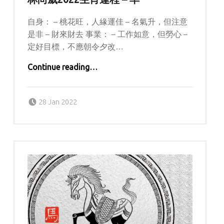
自身： – 桃花旺，人緣運佳 – 名氣升，但注意
是非 – 財來財去 事業： – 工作如意，但勞心 –
定好目標，不應朝令夕改…
“林尚威2022生肖運程 – 羊”
Continue reading
…
Posted on:
Written by:
kern
28 Jan 2022