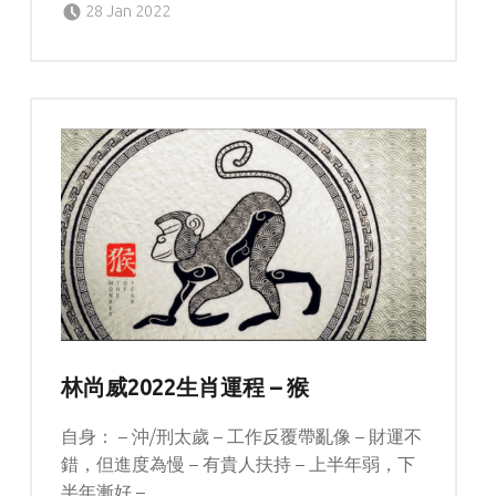
kern
28 Jan 2022
林尚威2022生肖運程 – 猴
自身： – 沖/刑太歲 – 工作反覆帶亂像 – 財運不
錯，但進度為慢 – 有貴人扶持 – 上半年弱，下
半年漸好 –…