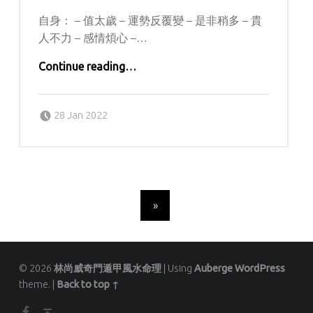
自身： – 值太歲 – 運勢反覆變 – 是非稍多 – 貴
人不力 – 感情煩心 –…
“林尚威2022生肖運程 –虎”
Continue reading
…
Posted on:
Written by:
kern
28 Jan 2022
POSTS NAVIGATION
»
© 2026
林尚威奇門遁甲風水命理
|
Using
Auberge
WordPress
theme.
|
Back to top ↑
Facebook
Back to top ↑