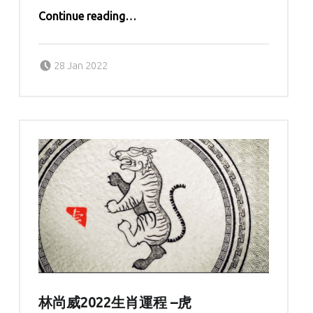
“林尚威2022生肖運程 –兔”
Continue reading
…
Posted on:
Written by:
kern
28 Jan 2022
林尚威2022生肖運程 –虎