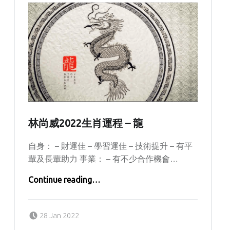
林尚威2022生肖運程 – 龍
自身： – 財運佳 – 學習運佳 – 技術提升 – 有平
輩及長輩助力 事業： – 有不少合作機會…
“林尚威2022生肖運程 – 龍”
Continue reading
…
Posted on:
Written by:
kern
28 Jan 2022