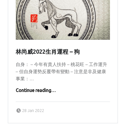
林尚威2022生肖運程 – 狗
自身： – 今年有貴人扶持 – 桃花旺 – 工作運升
– 但自身運勢反覆帶有變動 – 注意是非及健康
事業：…
“林尚威2022生肖運程 – 狗”
Continue reading
…
Posted on:
Written by:
kern
28 Jan 2022