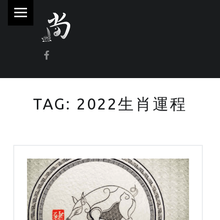
PRIMARY MENU
林
尚
威
Facebook
奇
門
遁
TAG:
2022生肖運程
甲
風
水
命
理
林師傅(Sammy Lam) 玄學顧問-奇門遁甲流年問事、增運、調整風水