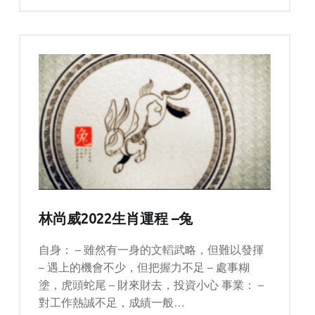
林尚威2022生肖運程 –兔
自身： – 雖然有一身的文轁武略，但難以發揮
– 遇上的機會不少，但把握力不足 – 處事糊
塗，虎頭蛇尾 – 財來財去，投資小心 事業： –
對工作熱誠不足，成績一般…