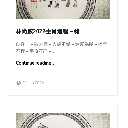
林尚威2022生肖運程 – 豬
自身： – 破太歲 – 人緣不錯 – 進度為慢 – 求變
不宜 – 字份守己 –…
“林尚威2022生肖運程 – 豬”
Continue reading
…
Posted on:
Written by:
kern
28 Jan 2022