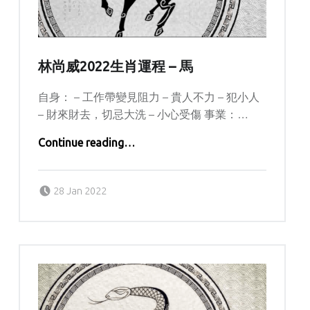
林尚威2022生肖運程 – 馬
自身： – 工作帶變見阻力 – 貴人不力 – 犯小人
– 財來財去，切忌大洗 – 小心受傷 事業：…
“林尚威2022生肖運程 – 馬”
Continue reading
…
Posted on:
Written by:
kern
28 Jan 2022