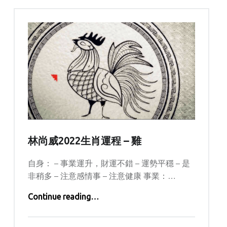
林尚威2022生肖運程 – 雞
自身： – 事業運升，財運不錯 – 運勢平穩 – 是
非稍多 – 注意感情事 – 注意健康 事業：…
“林尚威2022生肖運程 – 雞”
Continue reading
…
Posted on:
Written by: