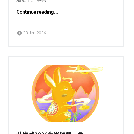
“林尚威2026生肖運程 – 虎”
Continue reading
…
Posted on:
Written by:
Lolisi
28 Jan 2026