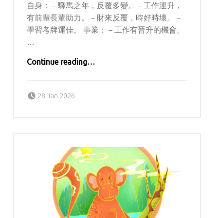
自身： – 驛馬之年，反覆多變。 – 工作運升，
有前輩長輩助力。 – 財來反覆，時好時壞。 –
學習考牌運佳。 事業： – 工作有晉升的機會。
…
“林尚威2026生肖運程 – 羊”
Continue reading
…
Posted on:
Written by:
Lolisi
28 Jan 2026