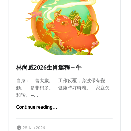
林尚威2026生肖運程 – 牛
自身： – 害太歲。 – 工作反覆，奔波帶有變
動。 – 是非稍多。 – 健康時好時壞。 – 家庭欠
和諧。 –…
“林尚威2026生肖運程 – 牛”
Continue reading
…
Posted on:
Written by:
Lolisi
28 Jan 2026