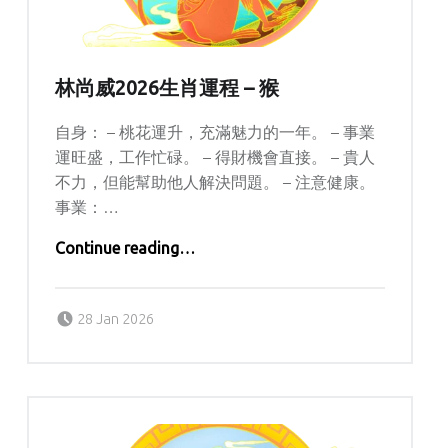
林尚威2026生肖運程 – 猴
自身： – 桃花運升，充滿魅力的一年。 – 事業
運旺盛，工作忙碌。 – 得財機會直接。 – 貴人
不力，但能幫助他人解決問題。 – 注意健康。
事業：…
“林尚威2026生肖運程 – 猴”
Continue reading
…
Posted on:
Written by:
Lolisi
28 Jan 2026