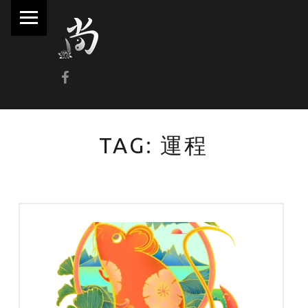
PRIMARY MENU
林
尚
威
Facebook
奇
門
遁
TAG:
運程
甲
風
水
命
理
林師傅(Sammy Lam) 玄學顧問-奇門遁甲流年問事、增運、調整風水