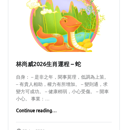
林尚威2026生肖運程 – 蛇
自身： – 是非之年，閑事莫理，低調為上策。
– 有貴人相助，權力有所增加。 – 變則通，求
變方可成功。 – 健康稍弱，小心受傷。 – 開車
小心。 事業：…
“林尚威2026生肖運程 – 蛇”
Continue reading
…
Posted on:
Written by:
Lolisi