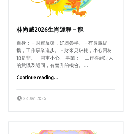
林尚威2026生肖運程 – 龍
自身： – 財運反覆，好壞參半。 – 有長輩提
攜，工作事業進步。 – 財來見破耗，小心因材
招是非。 – 開車小心。 事業： – 工作得到別人
的賞識及認同，有晉升的機會。…
“林尚威2026生肖運程 – 龍”
Continue reading
…
Posted on:
Written by:
Lolisi
28 Jan 2026