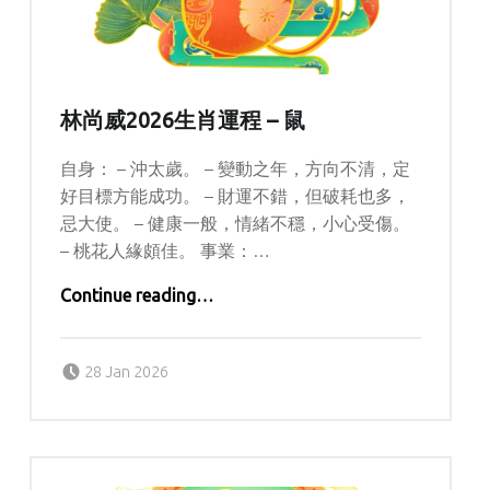
林尚威2026生肖運程 – 鼠
自身： – 沖太歲。 – 變動之年，方向不清，定
好目標方能成功。 – 財運不錯，但破耗也多，
忌大使。 – 健康一般，情緒不穩，小心受傷。
– 桃花人緣頗佳。 事業：…
“林尚威2026生肖運程 – 鼠”
Continue reading
…
Posted on:
Written by:
Lolisi
28 Jan 2026