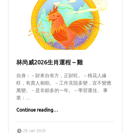
林尚威2026生肖運程 – 雞
自身： – 財來自有方，正財旺。 – 桃花人緣
旺，有貴人相助。 – 工作見阻多變，宜不變應
萬變。 – 是非頗多的一年。 – 學習運佳。 事
業：…
“林尚威2026生肖運程 – 雞”
Continue reading
…
Posted on:
Written by:
Lolisi
28 Jan 2026