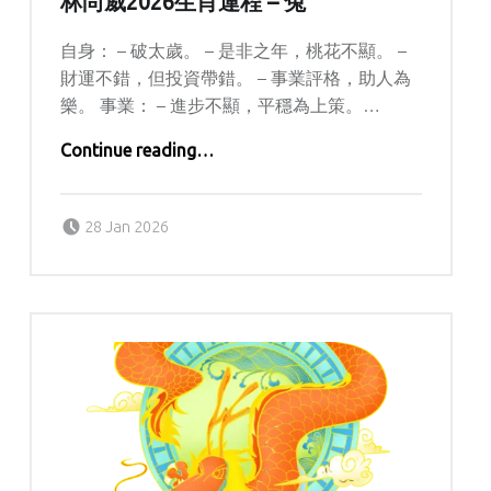
林尚威2026生肖運程 – 兔
自身： – 破太歲。 – 是非之年，桃花不顯。 –
財運不錯，但投資帶錯。 – 事業評格，助人為
樂。 事業： – 進步不顯，平穩為上策。…
“林尚威2026生肖運程 – 兔”
Continue reading
…
Posted on:
Written by:
Lolisi
28 Jan 2026