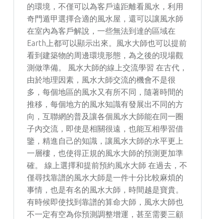
的環境，不僅可以為客戶遠距離看風水，利用
奇門遁甲選擇合適的風水屋，還可以讓風水師
在室內為客戶解說，一些無法到達的區域在
Earth上都可以顯示出來。風水大師也可以提前
看到建築物的周邊環境形態，為之後的現場觀
測做準備。 風水大師的線上交流學習 在古代，
由於地理因素，風水大師交流的機會不是很
多，每個地區的風水又有所不同，隨著時間的
推移，每個地方的風水知識有發展出不同的方
向，互聯網的普及讓各個風水大師能在同一圈
子內交流，即使是相關很遠，也能互相學習借
鑒，精進自己的知識，讓風水大師的水平更上
一層樓，也使得正規的風水大師的預測更加準
確。 線上選擇和提前預約風水大師 在過去，不
僅尋找靠譜的風水大師是一件十分比較麻煩的
事情，也是有名的風水大師，時間越是寶貴。
有時候即使找到靠譜的算命大師，風水大師也
不一定有空為你預測調整增運，甚至需要三顧