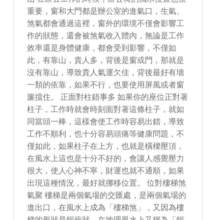
重要，窗和大門都是辦公室的進氣口，生氣、
煞氣都會通過這裡，窗外的環境不僅會影響工
作的狀態，還會被煞氣收入體內，無論是工作
效率還是身體健康，都會受到影響，不僅如
此，有靠山，貴人多，背後是窗或門，那就是
沒有靠山，導致貴人氣運欠佳，背後最好有墻
一類的依靠，如果不行，也要使用屏風或者窗
簾擋住。 正面對柱錯事多 如果你的座位正對著
柱子，工作時就會時刻面對著這條柱子，就如
同當頭一棒，這樣會使工作時容易出錯，導致
工作不順利，也十分容易頭痛等健康問題，不
僅如此，如果柱子在上方，也就是橫樑壓頂，
在風水上這也是十分不好的，會讓人感覺壓力
很大，使人心神不寧，財運也就不通順，如果
出現這種情況，最好就挪移位置。 位對樓梯煞
氣聚 樓梯是兩個氣場的交匯處，是兩個氣場的
進出口，在風水上成為「樓梯煞」，又因為樓
梯的形狀是鋸齒狀，在地理風水上又稱為「鋸