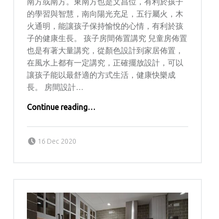
南方或南方。東南方也是文昌位，有利於孩子
的學習與智慧，南向陽光充足，五行屬火，木
火通明，能讓孩子保持愉悅的心情，有利於孩
子的健康生長。 孩子房間佈置講究 兒童房佈置
也是有著大量講究，從顏色設計到家居佈置，
在風水上都有一定講究，正確擺放設計，可以
讓孩子能以最舒適的方式生活，健康快樂成
長。 房間設計…
Continue reading
“兒童房風水知識 讓孩子健康成長”
…
Posted on:
Written by:
kern
16 Dec 2020