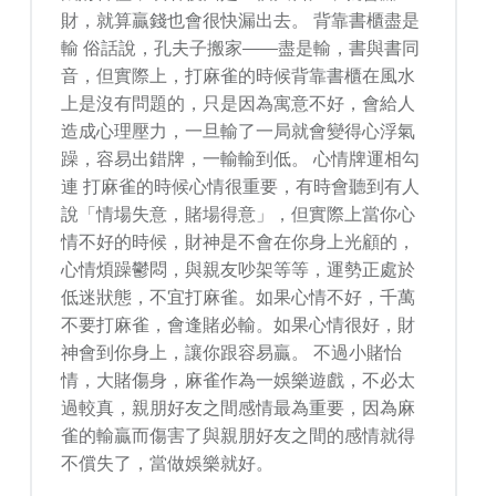
財，就算贏錢也會很快漏出去。 背靠書櫃盡是
輸 俗話說，孔夫子搬家——盡是輸，書與書同
音，但實際上，打麻雀的時候背靠書櫃在風水
上是沒有問題的，只是因為寓意不好，會給人
造成心理壓力，一旦輸了一局就會變得心浮氣
躁，容易出錯牌，一輸輸到低。 心情牌運相勾
連 打麻雀的時候心情很重要，有時會聽到有人
說「情場失意，賭場得意」，但實際上當你心
情不好的時候，財神是不會在你身上光顧的，
心情煩躁鬱悶，與親友吵架等等，運勢正處於
低迷狀態，不宜打麻雀。如果心情不好，千萬
不要打麻雀，會逢賭必輸。如果心情很好，財
神會到你身上，讓你跟容易贏。 不過小賭怡
情，大賭傷身，麻雀作為一娛樂遊戲，不必太
過較真，親朋好友之間感情最為重要，因為麻
雀的輸贏而傷害了與親朋好友之間的感情就得
不償失了，當做娛樂就好。