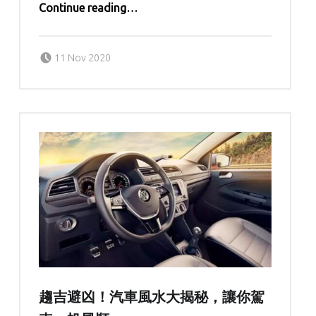
Continue reading
…
“打麻雀必勝的風水秘訣！學會了想輸都難”
Posted on:
Written by:
kern
11 Nov 2020
趨吉避凶！汽車風水大揭秘，讓你駕