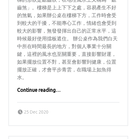
齒煞」。樓梯是上上下下之處，容易產生不好
的煞氣，如果辦公桌在樓梯下方，工作時會受
到較大的干擾，不能專心工作，情緒也會受到
較大的影響，無發發揮出自己的正常水平，這
時候最好使用擋板遮住。 辦公桌作為我們白天
中所在時間最長的地方，對個人事業十分關
鍵，這裡的風水也至關重要，直接影響財運，
如果擺放位置不對，甚至會影響到健康，位置
擺放正確，才會平步青雲，在職場上如魚得
水。
Continue reading
…
“辦公室桌椅怎麼擺？教你打造最佳辦公室風水”
Posted on:
Written by:
kern
25 Dec 2020