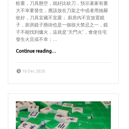
較重，刀具懸空，就好比砍刀，預示著家有重
大不幸要發生，應該放在刀架之中或者用抽屜
收好，刀具宜藏不宜露； 廚房內不宜放置鏡
子，廚房鏡子懸掛也是一個很大禁忌之一，鏡
子不能找到爐火，這就是“天門火”，會使住宅
發生火災或不幸；…
Continue reading
…
“家居風水｜廚房風水禁忌 收服廚房煞氣”
Posted on:
Written by:
kern
16 Dec 2020