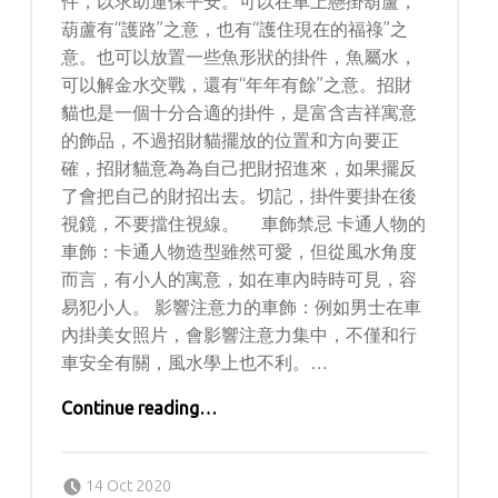
件，以求助運保平安。可以在車上懸掛葫蘆，
葫蘆有“護路”之意，也有“護住現在的福祿”之
意。也可以放置一些魚形狀的掛件，魚屬水，
可以解金水交戰，還有“年年有餘”之意。招財
貓也是一個十分合適的掛件，是富含吉祥寓意
的飾品，不過招財貓擺放的位置和方向要正
確，招財貓意為為自己把財招進來，如果擺反
了會把自己的財招出去。切記，掛件要掛在後
視鏡，不要擋住視線。 車飾禁忌 卡通人物的
車飾：卡通人物造型雖然可愛，但從風水角度
而言，有小人的寓意，如在車內時時可見，容
易犯小人。 影響注意力的車飾：例如男士在車
內掛美女照片，會影響注意力集中，不僅和行
車安全有關，風水學上也不利。…
Continue reading
…
“趨吉避凶！汽車風水大揭秘，讓你駕車一帆風順”
Posted on:
Written by:
Lychee
14 Oct 2020