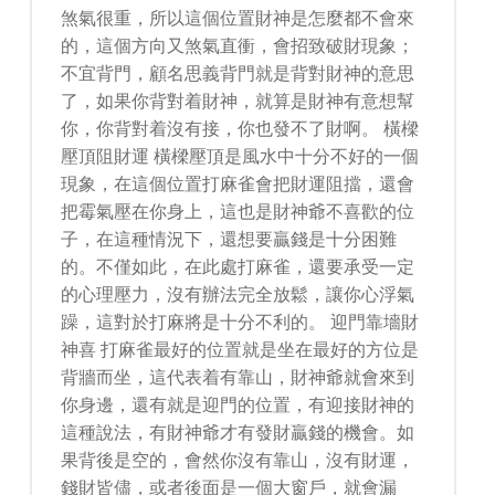
煞氣很重，所以這個位置財神是怎麼都不會來
的，這個方向又煞氣直衝，會招致破財現象；
不宜背門，顧名思義背門就是背對財神的意思
了，如果你背對着財神，就算是財神有意想幫
你，你背對着沒有接，你也發不了財啊。 橫樑
壓頂阻財運 橫樑壓頂是風水中十分不好的一個
現象，在這個位置打麻雀會把財運阻擋，還會
把霉氣壓在你身上，這也是財神爺不喜歡的位
子，在這種情況下，還想要贏錢是十分困難
的。不僅如此，在此處打麻雀，還要承受一定
的心理壓力，沒有辦法完全放鬆，讓你心浮氣
躁，這對於打麻將是十分不利的。 迎門靠墻財
神喜 打麻雀最好的位置就是坐在最好的方位是
背牆而坐，這代表着有靠山，財神爺就會來到
你身邊，還有就是迎門的位置，有迎接財神的
這種說法，有財神爺才有發財贏錢的機會。如
果背後是空的，會然你沒有靠山，沒有財運，
錢財皆儘，或者後面是一個大窗戶，就會漏