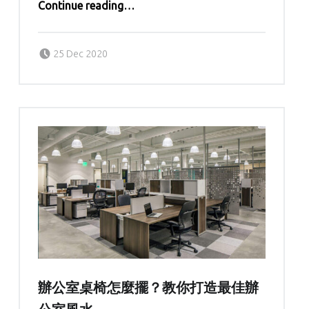
Continue reading
…
“互聯網看風水？不出門算出你的事業運勢”
Posted on:
Written by:
kern
25 Dec 2020
辦公室桌椅怎麼擺？教你打造最佳辦