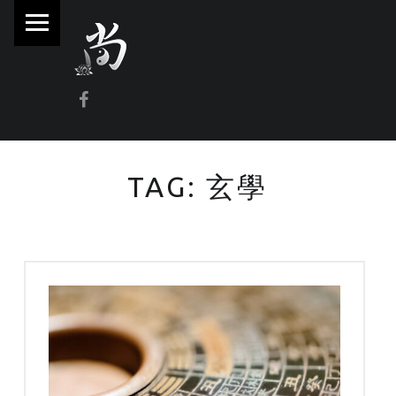
PRIMARY MENU
林
尚
威
Facebook
奇
門
遁
TAG:
玄學
甲
風
水
命
理
林師傅(Sammy Lam) 玄學顧問-奇門遁甲流年問事、增運、調整風水