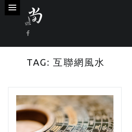
PRIMARY MENU
林
尚
威
Facebook
奇
門
遁
TAG:
互聯網風水
甲
風
水
命
理
林師傅(Sammy Lam) 玄學顧問-奇門遁甲流年問事、增運、調整風水