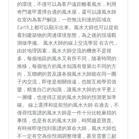
的環境，不僅可以為客戶遠距離看風水，利用
奇門遁甲選擇合適的風水屋，還可以讓風水師
在室內為客戶解說，一些無法到達的區域在
Earth上都可以顯示出來。風水大師也可以提前
看到建築物的周邊環境形態，為之後的現場觀
測做準備。 風水大師的線上交流學習 在古代，
由於地理因素，風水大師交流的機會不是很
多，每個地區的風水又有所不同，隨著時間的
推移，每個地方的風水知識有發展出不同的方
向，互聯網的普及讓各個風水大師能在同一圈
子內交流，即使是相關很遠，也能互相學習借
鑒，精進自己的知識，讓風水大師的水平更上
一層樓，也使得正規的風水大師的預測更加準
確。 線上選擇和提前預約風水大師 在過去，不
僅尋找靠譜的風水大師是一件十分比較麻煩的
事情，也是有名的風水大師，時間越是寶貴。
有時候即使找到靠譜的算命大師，風水大師也
不一定有空為你預測調整增運，甚至需要三顧