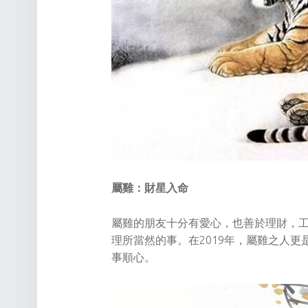
屬雞：財星入命
屬雞的朋友十分有愛心，也善於理財，
理所當然的事。在2019年，屬雞之人
事順心。