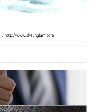
詢：
http://www.sheunglam.com