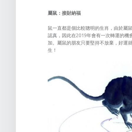
屬鼠：接財納福
鼠一直都是個比較聰明的生肖，由於屬
認真，因此在2019年會有一次轉運的
加。屬鼠的朋友只要堅持不放棄，好運
生！