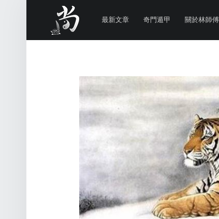
PRIMARY MENU
林
尚
最新文章
奇門遁甲
關於林師傅
威
奇
門
遁
甲
風
水
命
理
林師傅(Sammy Lam) 玄學顧問-奇門遁甲流年問事、增運、調整風水