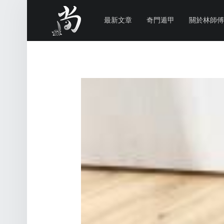
PRIMARY MENU
林
尚
最新文章
奇門遁甲
關於林師傅
威
奇
門
遁
甲
風
水
命
理
林師傅(Sammy Lam) 玄學顧問-奇門遁甲流年問事、增運、調整風水