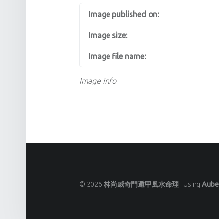
Image published on:
Image size:
Image file name:
Image info
© 2026
林尚威奇門遁甲風水命理
|
Using
Aube