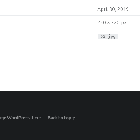
April 30, 2019
220 × 220 px
52.jpg
rge
WordPress
theme.
|
Back to top ↑