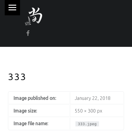
PRIMARY MENU
林
尚
威
Facebook
奇
門
遁
甲
風
333
水
命
理
Image published on:
January 22, 2018
Image size:
550 × 300 px
林師傅(Sammy Lam) 玄學顧問-奇門遁甲流年問事、增運、調整風水
Image file name:
333.jpeg