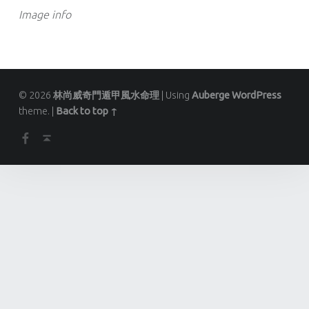
Image info
© 2026
林尚威奇門遁甲風水命理
|
Using
Auberge
WordPress
theme.
|
Back to top ↑
Facebook
Back to top ↑