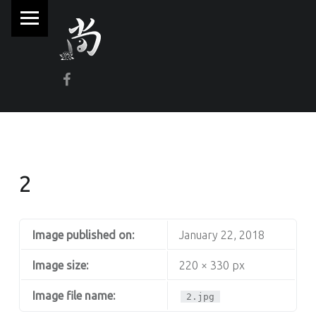
PRIMARY MENU
林
尚
威
Facebook
奇
門
遁
甲
風
2
水
命
理
Image published on:
January 22, 2018
Image size:
220 × 330 px
林師傅(Sammy Lam) 玄學顧問-奇門遁甲流年問事、增運、調整風水
Image file name:
2.jpg