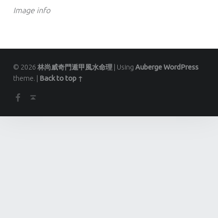
Image info
© 2026
林尚威奇門遁甲風水命理
|
Using
Auberge
WordPress
theme.
|
Back to top ↑
Facebook
Back to top ↑