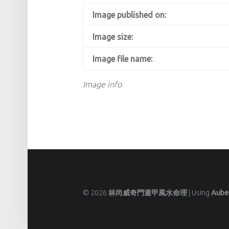
Image published on:
Image size:
Image file name:
Image info
© 2026
林尚威奇門遁甲風水命理
|
Using
Aube