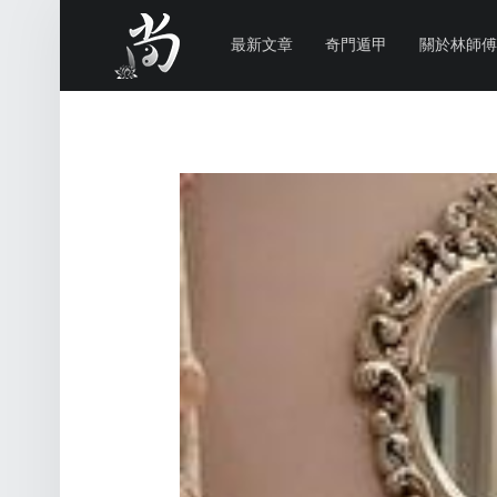
PRIMARY MENU
林
尚
最新文章
奇門遁甲
關於林師傅
威
奇
門
遁
甲
風
水
命
理
林師傅(Sammy Lam) 玄學顧問-奇門遁甲流年問事、增運、調整風水