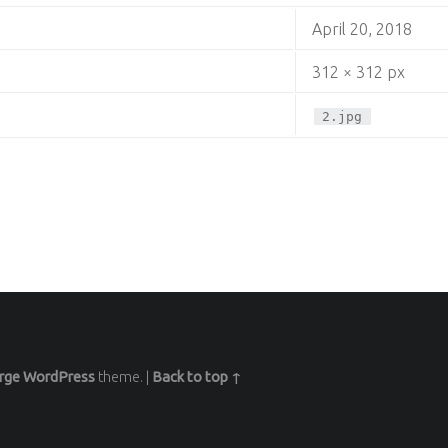
April 20, 2018
312 × 312 px
2.jpg
rge
WordPress
theme.
|
Back to top ↑