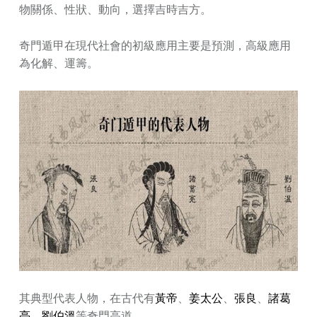
物關係、性狀、動向，選擇吉時吉方。
奇門遁甲在現代社會的初級應用主要是預測，高級應用
為化解、運籌。
其典型代表人物，在古代有
黃帝
、
姜太公
、
張良
、
諸葛
亮
、
劉伯溫
等奇門高道。