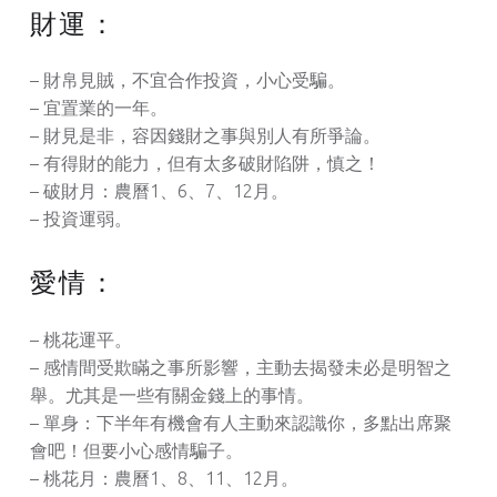
財運：
– 財帛見賊，不宜合作投資，小心受騙。
– 宜置業的一年。
– 財見是非，容因錢財之事與別人有所爭論。
– 有得財的能力，但有太多破財陷阱，慎之！
– 破財月：農曆1、6、7、12月。
– 投資運弱。
愛情：
– 桃花運平。
– 感情間受欺瞞之事所影響，主動去揭發未必是明智之
舉。尤其是一些有關金錢上的事情。
– 單身：下半年有機會有人主動來認識你，多點出席聚
會吧！但要小心感情騙子。
– 桃花月：農曆1、8、11、12月。