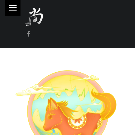
PRIMARY MENU
林
尚
威
Facebook
奇
門
遁
甲
風
水
命
理
林師傅(Sammy Lam) 玄學顧問-奇門遁甲流年問事、增運、調整風水