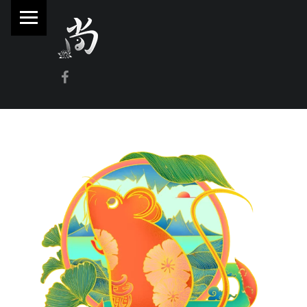
PRIMARY MENU
林
尚
威
Facebook
奇
門
遁
甲
風
水
命
理
林師傅(Sammy Lam) 玄學顧問-奇門遁甲流年問事、增運、調整風水