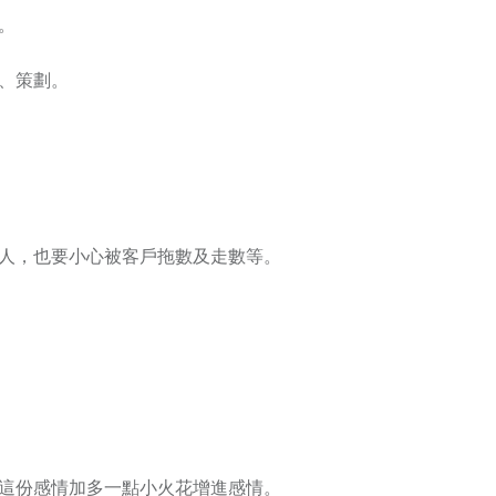
。
員、策劃。
他人，也要小心被客戶拖數及走數等。
為這份感情加多一點小火花增進感情。