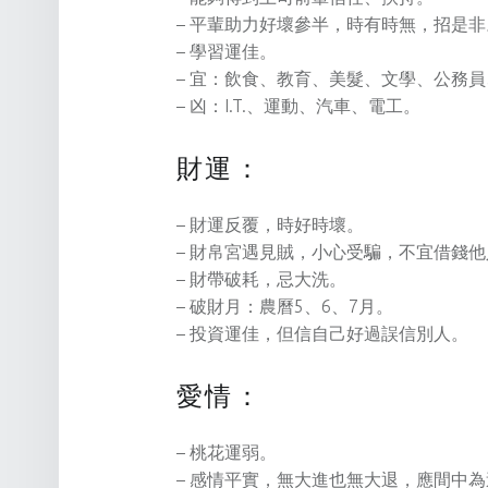
– 平輩助力好壞參半，時有時無，招是非
– 學習運佳。
– 宜：飲食、教育、美髮、文學、公務
– 凶：I.T.、運動、汽車、電工。
財運：
– 財運反覆，時好時壞。
– 財帛宮遇見賊，小心受騙，不宜借錢
– 財帶破耗，忌大洗。
– 破財月：農曆5、6、7月。
– 投資運佳，但信自己好過誤信別人。
愛情：
– 桃花運弱。
– 感情平實，無大進也無大退，應間中