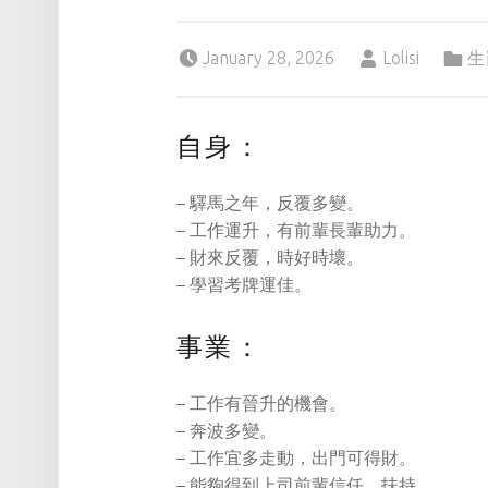
Posted on:
Written by:
Categorized in:
January 28, 2026
Lolisi
生
自身：
– 驛馬之年，反覆多變。
– 工作運升，有前輩長輩助力。
– 財來反覆，時好時壞。
– 學習考牌運佳。
事業：
– 工作有晉升的機會。
– 奔波多變。
– 工作宜多走動，出門可得財。
– 能夠得到上司前輩信任、扶持。