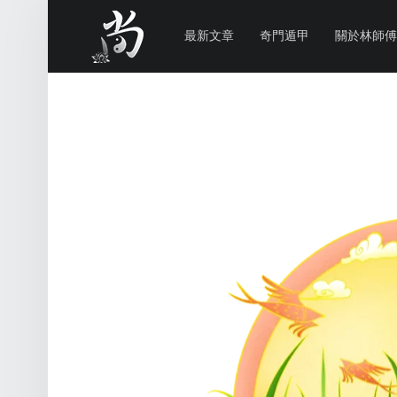
PRIMARY MENU
林
尚
最新文章
奇門遁甲
關於林師傅
威
奇
門
遁
甲
風
水
命
理
林師傅(Sammy Lam) 玄學顧問-奇門遁甲流年問事、增運、調整風水