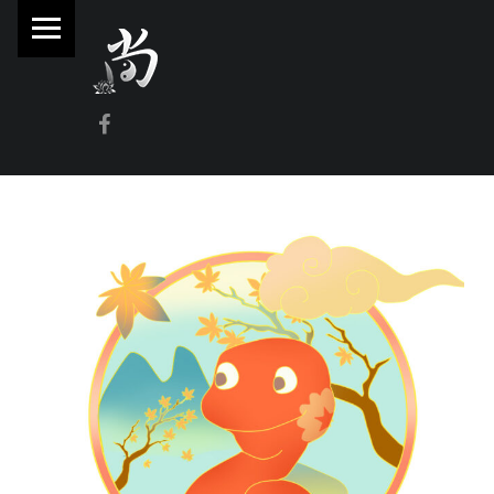
PRIMARY MENU
林
尚
威
Facebook
奇
門
遁
甲
風
水
命
理
林師傅(Sammy Lam) 玄學顧問-奇門遁甲流年問事、增運、調整風水