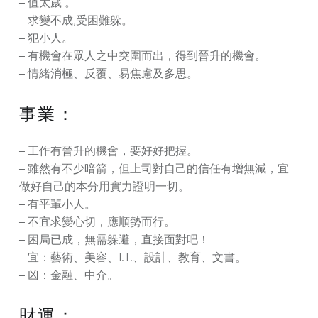
– 值太歲 。
– 求變不成,受困難躲。
– 犯小人。
– 有機會在眾人之中突圍而出，得到晉升的機會。
– 情緒消極、反覆、易焦慮及多思。
事業：
– 工作有晉升的機會，要好好把握。
– 雖然有不少暗箭，但上司對自己的信任有增無減，宜
做好自己的本分用實力證明一切。
– 有平輩小人。
– 不宜求變心切，應順勢而行。
– 困局已成，無需躲避，直接面對吧！
– 宜：藝術、美容、I.T.、設計、教育、文書。
– 凶：金融、中介。
財運：