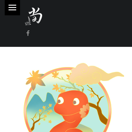
PRIMARY MENU
林
尚
威
Facebook
奇
門
遁
甲
風
水
命
理
林師傅(Sammy Lam) 玄學顧問-奇門遁甲流年問事、增運、調整風水