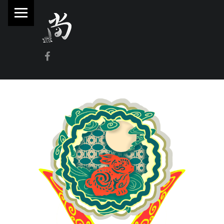
PRIMARY MENU
林
尚
威
Facebook
奇
門
遁
甲
風
水
命
理
林師傅(Sammy Lam) 玄學顧問-奇門遁甲流年問事、增運、調整風水