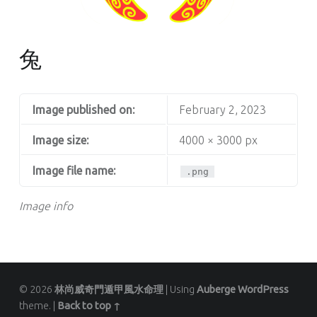
兔
Image published on:
February 2, 2023
Image size:
4000 × 3000 px
Image file name:
.png
Image info
© 2026
林尚威奇門遁甲風水命理
|
Using
Auberge
WordPress
theme.
|
Back to top ↑