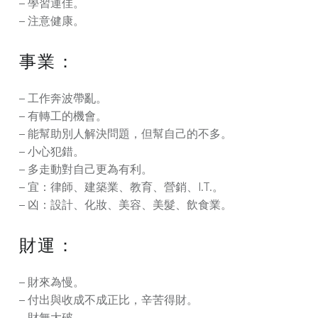
– 學習運佳。
– 注意健康。
事業：
– 工作奔波帶亂。
– 有轉工的機會。
– 能幫助別人解決問題，但幫自己的不多。
– 小心犯錯。
– 多走動對自己更為有利。
– 宜：律師、建築業、教育、營銷、I.T.。
– 凶：設計、化妝、美容、美髮、飲食業。
財運：
– 財來為慢。
– 付出與收成不成正比，辛苦得財。
– 財無大破。