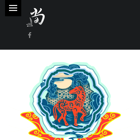
PRIMARY MENU
林
尚
威
Facebook
奇
門
遁
甲
風
水
命
理
林師傅(Sammy Lam) 玄學顧問-奇門遁甲流年問事、增運、調整風水