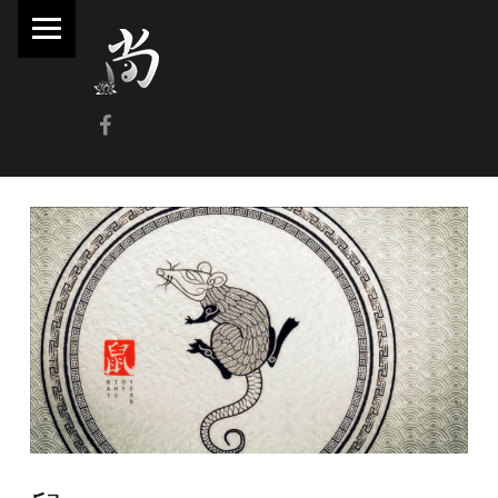
PRIMARY MENU
林
尚
威
Facebook
奇
門
遁
甲
風
水
命
理
林師傅(Sammy Lam) 玄學顧問-奇門遁甲流年問事、增運、調整風水