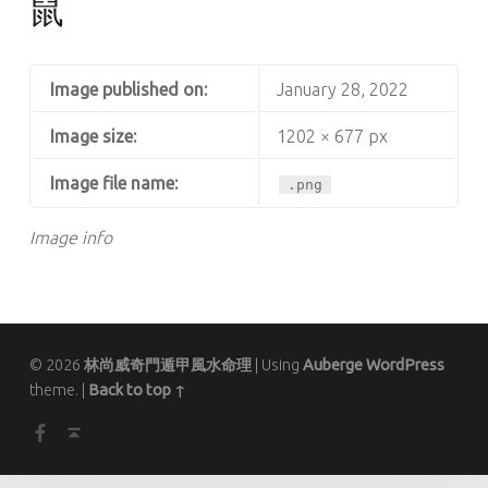
鼠
Image published on:
January 28, 2022
Image size:
1202 × 677 px
Image file name:
.png
Image info
© 2026
林尚威奇門遁甲風水命理
|
Using
Auberge
WordPress
theme.
|
Back to top ↑
Facebook
Back to top ↑