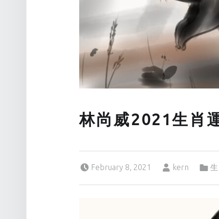
林尚威2021生肖運
Posted on:
Written by:
Categorized in:
February 8, 2021
kern
生