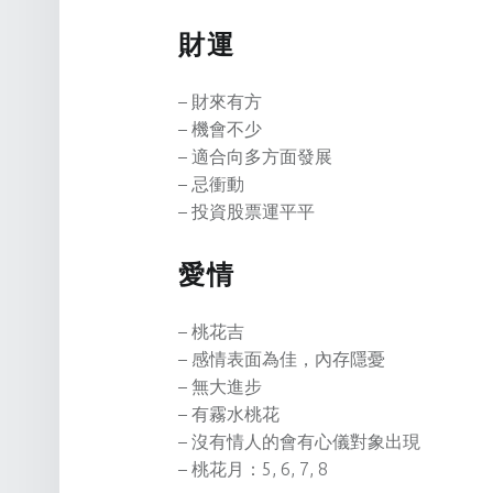
財運
– 財來有方
– 機會不少
– 適合向多方面發展
– 忌衝動
– 投資股票運平平
愛情
– 桃花吉
– 感情表面為佳，內存隱憂
– 無大進步
– 有霧水桃花
– 沒有情人的會有心儀對象出現
– 桃花月：5, 6, 7, 8