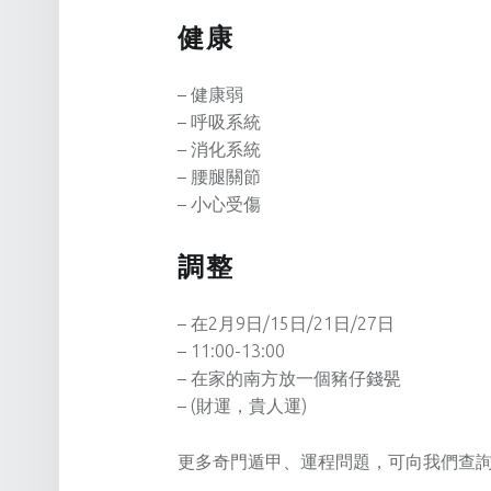
健康
– 健康弱
– 呼吸系統
– 消化系統
– 腰腿關節
– 小心受傷
調整
– 在2月9日/15日/21日/27日
– 11:00-13:00
– 在家的南方放一個豬仔錢甖
– (財運，貴人運)
更多奇門遁甲、運程問題，可向我們查詢：https