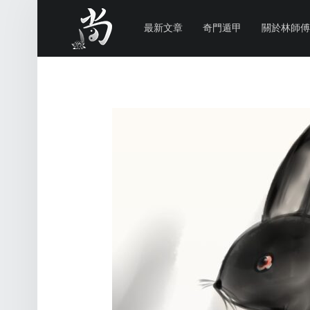
PRIMARY MENU
林
尚
最新文章
奇門遁甲
關於林師傅
威
奇
門
遁
甲
風
水
命
理
林師傅(Sammy Lam) 玄學顧問-奇門遁甲流年問事、增運、調整風水