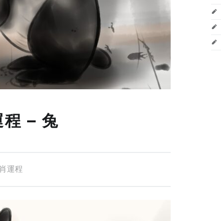
程 – 兔
肖運程