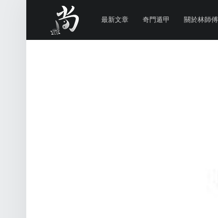
PRIMARY MENU
林
尚
最新文章
奇門遁甲
關於林師傅
威
奇
門
遁
甲
風
水
命
理
林師傅(Sammy Lam) 玄學顧問-奇門遁甲流年問事、增運、調整風水