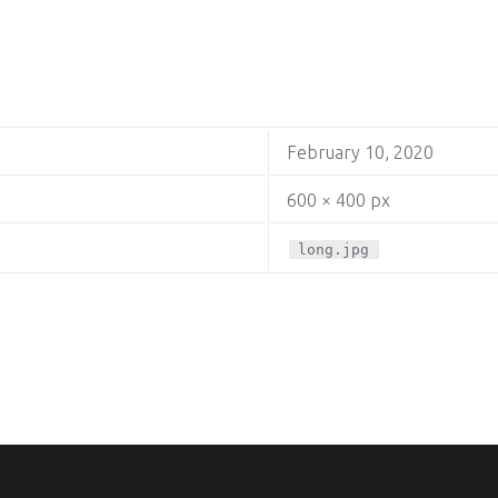
February 10, 2020
600 × 400 px
long.jpg