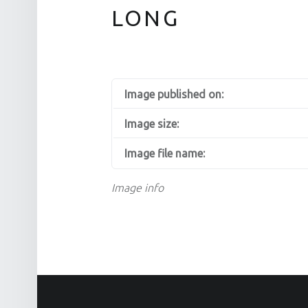
LONG
Image published on:
Image size:
Image file name:
Image info