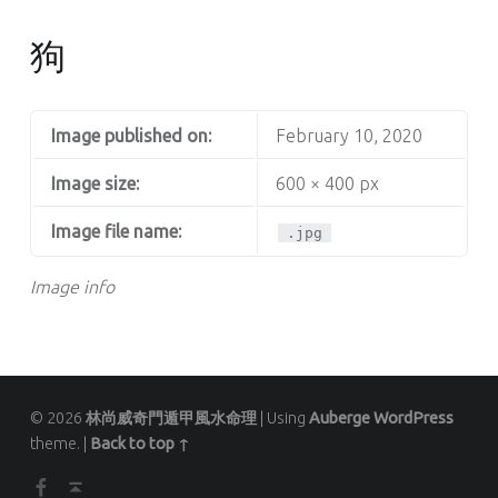
狗
Image published on:
February 10, 2020
Image size:
600 × 400 px
Image file name:
.jpg
Image info
© 2026
林尚威奇門遁甲風水命理
|
Using
Auberge
WordPress
theme.
|
Back to top ↑
Facebook
Back to top ↑