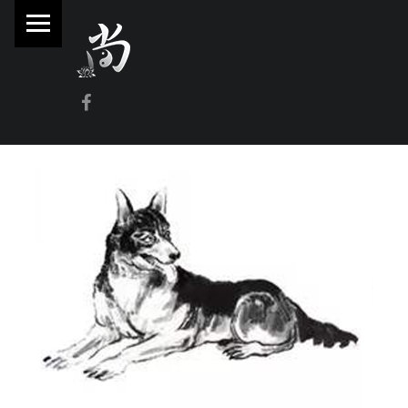
PRIMARY MENU
林
尚
威
Facebook
奇
門
遁
甲
風
水
命
理
林師傅(Sammy Lam) 玄學顧問-奇門遁甲流年問事、增運、調整風水