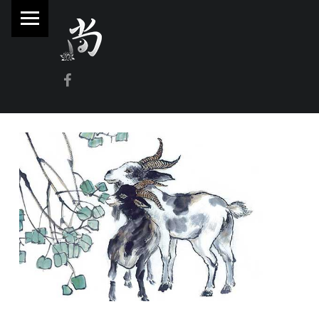
PRIMARY MENU
林
尚
威
Facebook
奇
門
遁
甲
風
水
命
理
林師傅(Sammy Lam) 玄學顧問-奇門遁甲流年問事、增運、調整風水