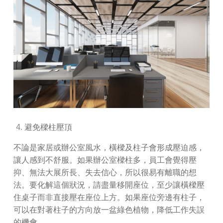
避免樑柱壓頂
不論是家居或辦公室風水，橫樑及柱子會形成壓迫感，
讓人感到不舒服。如果辦公室樑柱多，員工會覺得壓
抑、無法大展所長、失去信心，所以很易有離職的想
法。要化解這個狀況，請盡量移開座位，至少讓橫樑壓
住桌子而非直接壓在座位上方。如果座位旁邊有柱子，
可以在對著柱子的方向放一盆綠色植物，降低工作失誤
的機會。