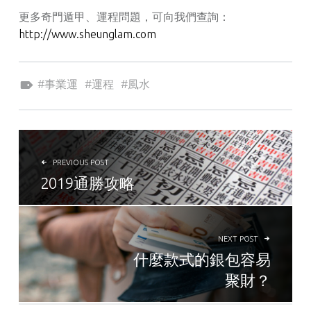
更多奇門遁甲、運程問題，可向我們查詢：
http://www.sheunglam.com
Tagged as:
事業運
運程
風水
POST NAVIGATION
PREVIOUS POST
2019通勝攻略
NEXT POST
什麼款式的銀包容易
聚財？