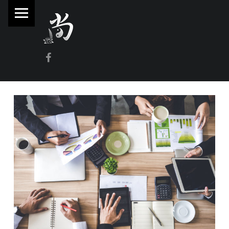
PRIMARY MENU
林
尚
威
Facebook
奇
門
遁
甲
風
水
命
理
林師傅(Sammy Lam) 玄學顧問-奇門遁甲流年問事、增運、調整風水