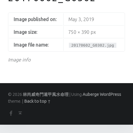
Image published on:
May 3, 2019
Image size:
750 × 390 px
Image file name:
20170602_G0302.jpg
Image info
© 2026
林尚威奇門遁甲風水命理
|
Using
Auberge
WordPress
theme.
|
Back to top ↑
Facebook
Back to top ↑