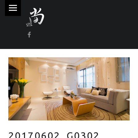
PRIMARY MENU
林
尚
威
Facebook
奇
門
遁
甲
風
水
命
理
林師傅(Sammy Lam) 玄學顧問-奇門遁甲流年問事、增運、調整風水
20170602_G0302