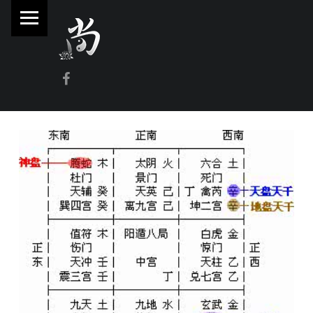
PRIMARY MENU
林
尚
威
Facebook
奇
門
遁
甲
風
水
命
理
林師傅(Sammy Lam) 玄學顧問-奇門遁甲流年問事、增運、調整風水