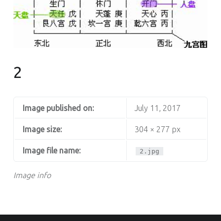
2
Image published on:
July 11, 2017
Image size:
304 × 277 px
Image file name:
2.jpg
Image info