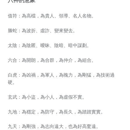
八神的意象
值符：為高檔，為貴人、領導、名人名物。
螣蛇：為波折、虛詐、變來變去。
太陰：為陰匿、曖昧、陰暗、暗中謀劃。
六合：為開朗，為合群，為仲介，為組合。
白虎：為凶禍，為軍人，為魄力，為剛猛，為技術過
硬。
玄武：為小盜，為小人，為虛假不實。
九地：為穩定，為防守，為長久，為踏踏實實。
九天：為剛強，為志向遠大，也為好高騖遠。