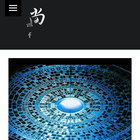
PRIMARY MENU
林
尚
威
Facebook
奇
門
遁
甲
風
水
命
理
林師傅(Sammy Lam) 玄學顧問-奇門遁甲流年問事、增運、調整風水