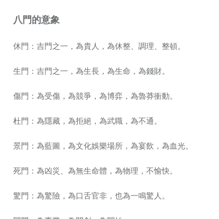
八門的意象
休門：吉門之一，為貴人，為休整、調理、整頓。
生門：吉門之一，為生長，為生命，為錢財。
傷門：為受傷，為競爭，為博弈，為魯莽衝動。
杜門：為隱藏，為拒絕，為武職，為不通。
景門：為藍圖，為文化娛樂場所，為宴飲，為血光。
死門：為凶災、為無生命體，為物理，不愉快。
驚門：為驚險，為口舌官非，也為一鳴驚人。