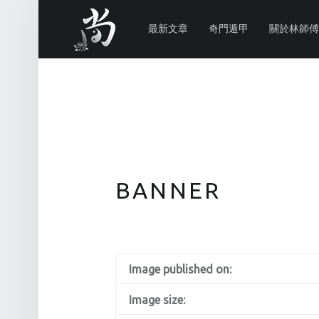
PRIMARY MENU
林
尚
最新文章
奇門遁甲
關於林師傅
威
奇
門
遁
甲
風
水
BANNER
命
理
林師傅(Sammy Lam) 玄學顧問-奇門遁甲流年問事、增運、調整風水
Image published on:
Image size: