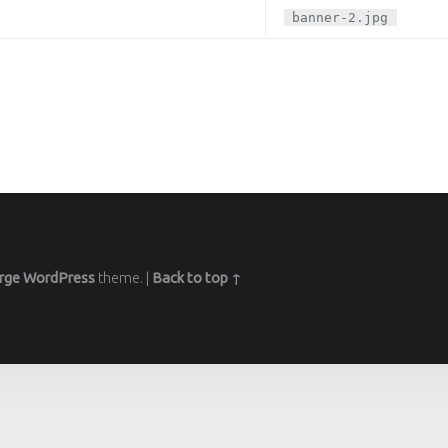
banner-2.jpg
rge
WordPress
theme.
|
Back to top ↑