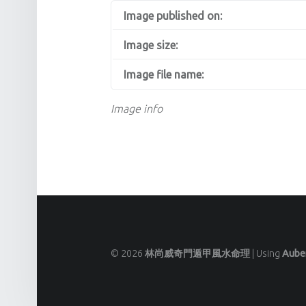
Image published on:
Image size:
Image file name:
Image info
© 2026
林尚威奇門遁甲風水命理
|
Using
Aube