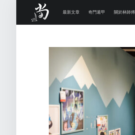
PRIMARY MENU
林
尚
最新文章
奇門遁甲
關於林師傅
威
奇
門
遁
甲
風
水
命
理
林師傅(Sammy Lam) 玄學顧問-奇門遁甲流年問事、增運、調整風水