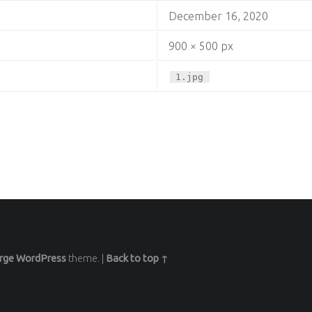
December 16, 2020
900 × 500 px
1.jpg
rge
WordPress
theme.
|
Back to top ↑