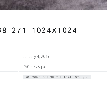
38_271_1024X1024
January 4, 2019
750 × 573 px
20170820_063138_271_1024x1024.jpg