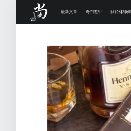
PRIMARY MENU
林
尚
最新文章
奇門遁甲
關於林師傅
威
奇
門
遁
甲
風
水
命
理
林師傅(Sammy Lam) 玄學顧問-奇門遁甲流年問事、增運、調整風水