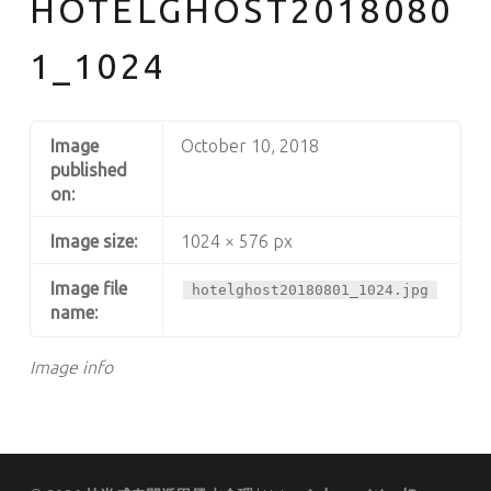
HOTELGHOST2018080
1_1024
Image
October 10, 2018
published
on:
Image size:
1024 × 576 px
Image file
hotelghost20180801_1024.jpg
name:
Image info