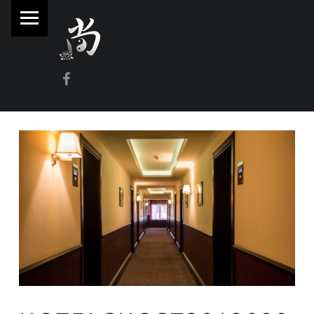
PRIMARY MENU
林
尚
威
Facebook
奇
門
遁
甲
風
水
命
理
林師傅(Sammy Lam) 玄學顧問-奇門遁甲流年問事、增運、調整風水